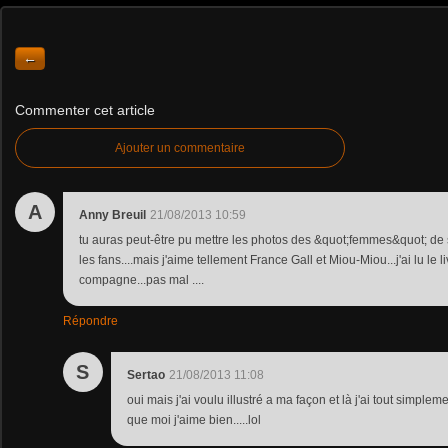
←
Commenter cet article
Ajouter un commentaire
A
Anny Breuil
21/08/2013 10:59
tu auras peut-être pu mettre les photos des &quot;femmes&quot; de sa 
les fans....mais j'aime tellement France Gall et Miou-Miou...j'ai lu le 
compagne...pas mal ....
Répondre
S
Sertao
21/08/2013 11:08
oui mais j'ai voulu illustré a ma façon et là j'ai tout simpl
que moi j'aime bien.....lol