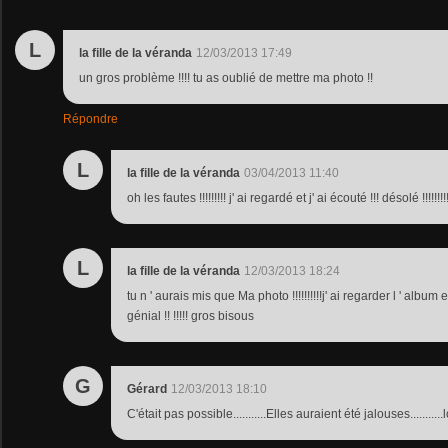
L
la fille de la véranda
12/03/2013 17:49
un gros problème !!!! tu as oublié de mettre ma photo !!
Répondre
L
la fille de la véranda
03/04/2013 11:40
oh les fautes !!!!!!!!! j' ai regardé et j' ai écouté !!! désolé !!!!!!!!
L
la fille de la véranda
12/03/2013 18:24
tu n ' aurais mis que Ma photo !!!!!!!!!!j' ai regarder l ' album 
génial !! !!!!! gros bisous
G
Gérard
12/03/2013 18:10
C'était pas possible...........Elles auraient été jalouses...........l