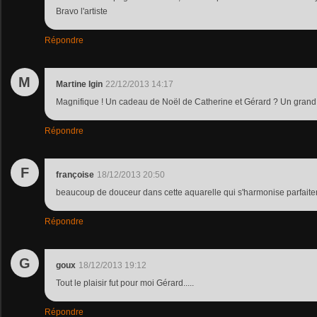
Bravo l'artiste
Répondre
M
Martine Igin
22/12/2013 14:17
Magnifique ! Un cadeau de Noël de Catherine et Gérard ? Un grand
Répondre
F
françoise
18/12/2013 20:50
beaucoup de douceur dans cette aquarelle qui s'harmonise parfaite
Répondre
G
goux
18/12/2013 19:12
Tout le plaisir fut pour moi Gérard.....
Répondre