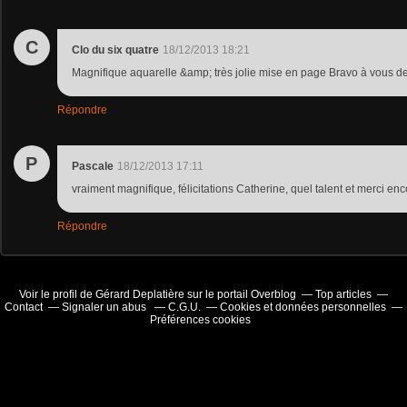
C
Clo du six quatre
18/12/2013 18:21
Magnifique aquarelle &amp; très jolie mise en page Bravo à vous d
Répondre
P
Pascale
18/12/2013 17:11
vraiment magnifique, félicitations Catherine, quel talent et merci enc
Répondre
Voir le profil de
Gérard Deplatière
sur le portail Overblog
Top articles
Contact
Signaler un abus
C.G.U.
Cookies et données personnelles
Préférences cookies