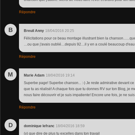
Répondre
B
Breuil Anny
18/04/2016 20:25
Félicitations pour ce beau montage illustrant bien la chanson.......q
....ou que j'avais oublié....depuis 92....il y en a coulé beaucoup d'eau
Répondre
M
Marie Adam
18/04/2016 19:14
Superbe page! Superbe chanson... :-) Je reste admirative devant ce 
que tu as réalisé! A chaque fois que tu donnes RV sur ton Blog, je
nous faire découvrir et je suis impatiente! Encore une fois, je ne sui
Répondre
D
dominique lefranc
18/04/2016 18:59
(y) que dire de plus tu excelles dans ton travail