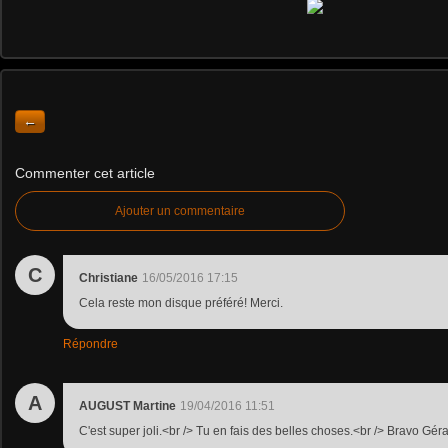
←
Commenter cet article
Ajouter un commentaire
C
Christiane
16/05/2016 17:15
Cela reste mon disque préféré! Merci.
Répondre
A
AUGUST Martine
19/04/2016 11:51
C'est super joli.<br /> Tu en fais des belles choses.<br /> Bravo Géra