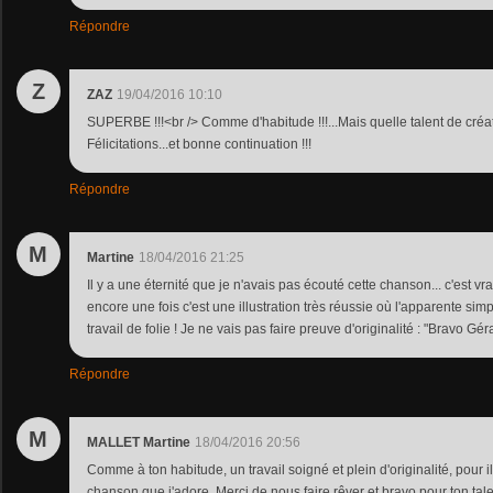
Répondre
Z
ZAZ
19/04/2016 10:10
SUPERBE !!!<br /> Comme d'habitude !!!...Mais quelle talent de créati
Félicitations...et bonne continuation !!!
Répondre
M
Martine
18/04/2016 21:25
Il y a une éternité que je n'avais pas écouté cette chanson... c'est vrai
encore une fois c'est une illustration très réussie où l'apparente si
travail de folie ! Je ne vais pas faire preuve d'originalité : "Bravo Géra
Répondre
M
MALLET Martine
18/04/2016 20:56
Comme à ton habitude, un travail soigné et plein d'originalité, pour i
chanson que j'adore. Merci de nous faire rêver et bravo pour ton tal