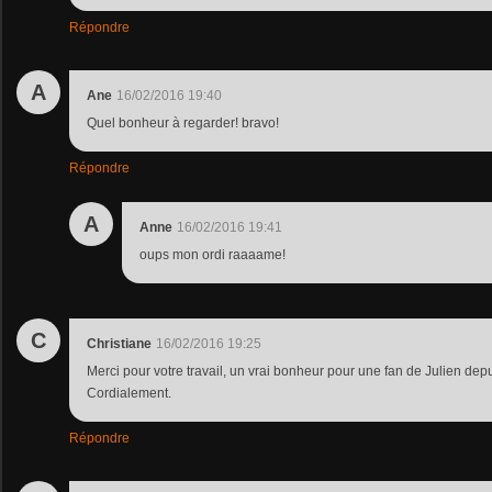
Répondre
A
Ane
16/02/2016 19:40
Quel bonheur à regarder! bravo!
Répondre
A
Anne
16/02/2016 19:41
oups mon ordi raaaame!
C
Christiane
16/02/2016 19:25
Merci pour votre travail, un vrai bonheur pour une fan de Julien dep
Cordialement.
Répondre