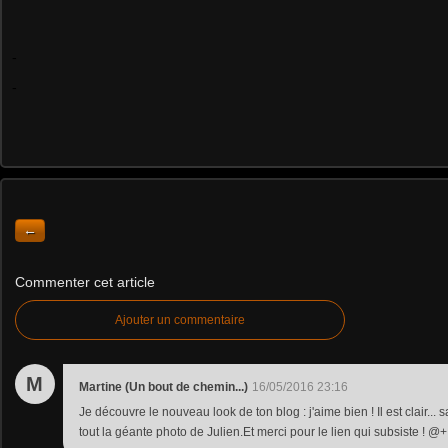
-
-
←
Commenter cet article
Ajouter un commentaire
M
Martine (Un bout de chemin...)
16/05/2016 23:16
Je découvre le nouveau look de ton blog : j'aime bien ! Il est clair...
tout la géante photo de Julien.Et merci pour le lien qui subsiste ! @+