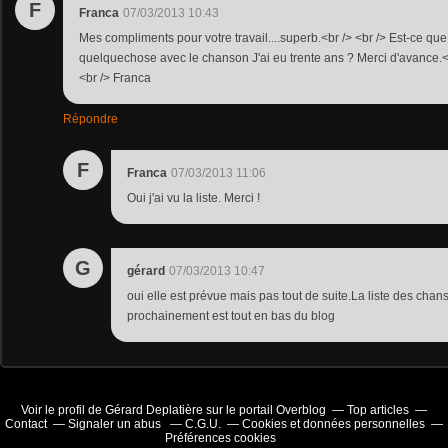
F
Franca
07/03/2013 10:43
Mes compliments pour votre travail....superb.<br /> <br /> Est-ce qu
quelquechose avec le chanson J'ai eu trente ans ? Merci d'avance.<
<br /> Franca
Répondre
F
Franca
07/03/2013 11:06
Oui j'ai vu la liste. Merci !
G
gérard
07/03/2013 10:47
oui elle est prévue mais pas tout de suite.La liste des chan
prochainement est tout en bas du blog
Voir le profil de
Gérard Deplatière
sur le portail Overblog
Top articles
Contact
Signaler un abus
C.G.U.
Cookies et données personnelles
Préférences cookies